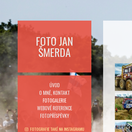
FOTO JAN
ŠMERDA
ÚVOD
O MNĚ, KONTAKT
FOTOGALERIE
WEBOVÉ REFERENCE
FOTOPŘÍSPĚVKY
FOTOGRAFIE TAKÉ NA INSTAGRAMU